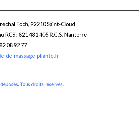
réchal Foch, 92210 Saint-Cloud
au RCS : 821 481 405 R.C.S. Nanterre
 82 08 92 77
e-de-massage-pliante.fr
déposés. Tous droits réservés
.