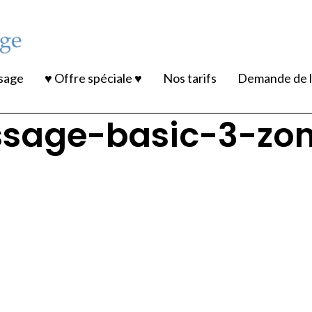
ssage
♥ Offre spéciale ♥
Nos tarifs
Demande de l
sage-basic-3-zone