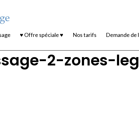
ssage
♥ Offre spéciale ♥
Nos tarifs
Demande de l
sage-2-zones-lege