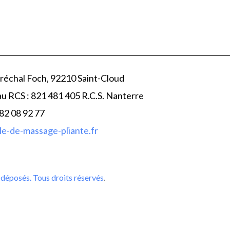
réchal Foch, 92210 Saint-Cloud
au RCS : 821 481 405 R.C.S. Nanterre
 82 08 92 77
e-de-massage-pliante.fr
déposés. Tous droits réservés
.