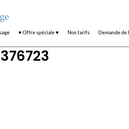
ssage
♥ Offre spéciale ♥
Nos tarifs
Demande de l
3376723