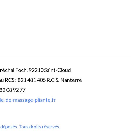
réchal Foch, 92210 Saint-Cloud
au RCS : 821 481 405 R.C.S. Nanterre
 82 08 92 77
e-de-massage-pliante.fr
déposés. Tous droits réservés
.