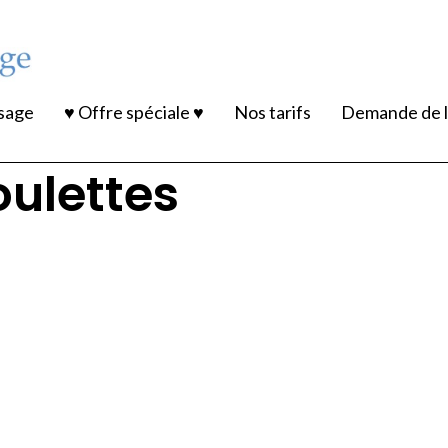
ssage
♥ Offre spéciale ♥
Nos tarifs
Demande de l
oulettes