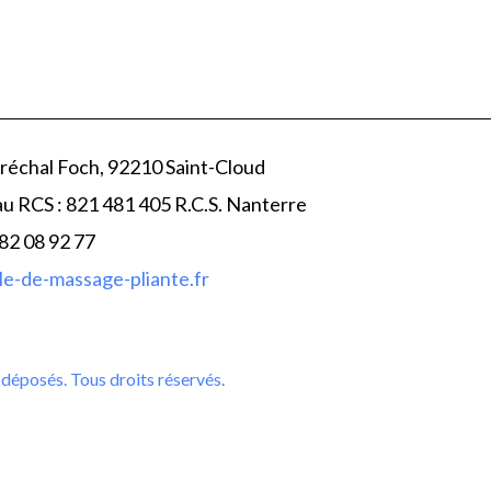
réchal Foch, 92210 Saint-Cloud
au RCS : 821 481 405 R.C.S. Nanterre
 82 08 92 77
e-de-massage-pliante.fr
déposés. Tous droits réservés
.