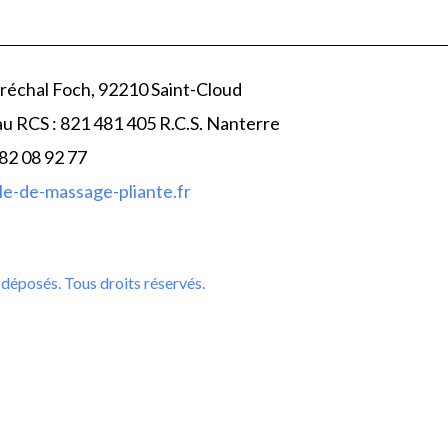
réchal Foch, 92210 Saint-Cloud
au RCS : 821 481 405 R.C.S. Nanterre
 82 08 92 77
e-de-massage-pliante.fr
déposés. Tous droits réservés
.