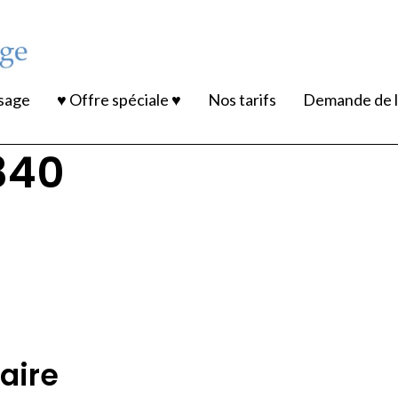
ssage
♥ Offre spéciale ♥
Nos tarifs
Demande de l
340
aire