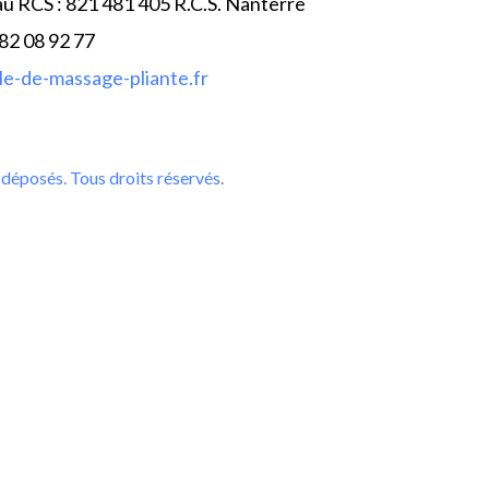
au RCS : 821 481 405 R.C.S. Nanterre
 82 08 92 77
e-de-massage-pliante.fr
déposés. Tous droits réservés
.