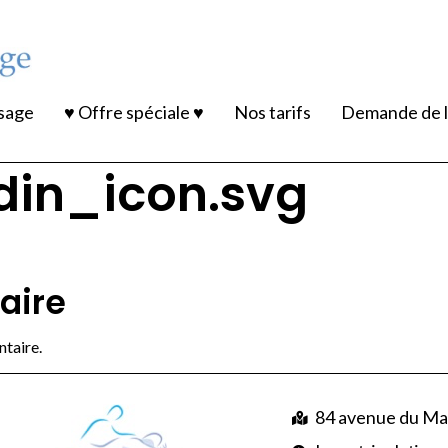
ssage
♥ Offre spéciale ♥
Nos tarifs
Demande de l
din_icon.svg
aire
taire.
84 avenue du Ma